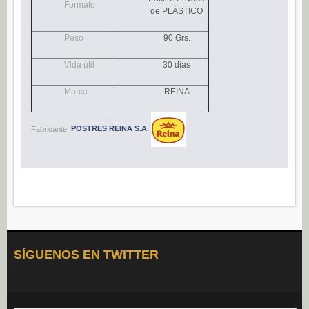
Formato
Navidad (0)
de PLÁSTICO
POSTRES
Peso
90 Grs.
Congelados (27)
Vida útil
30 días
Refrigerados (95)
Marca
REINA
BEBIDAS
Agua (22)
Fabricante:
POSTRES REINA S.A.
Isotónicos (6)
Refrescos (11)
Té (6)
Vino (0)
CAFÉ
Cafés Gama Alimentación (8)
SÍGUENOS EN TWITTER
Grano natural, mezclado y soluble (0)
Molido (0)
ALIÑOS