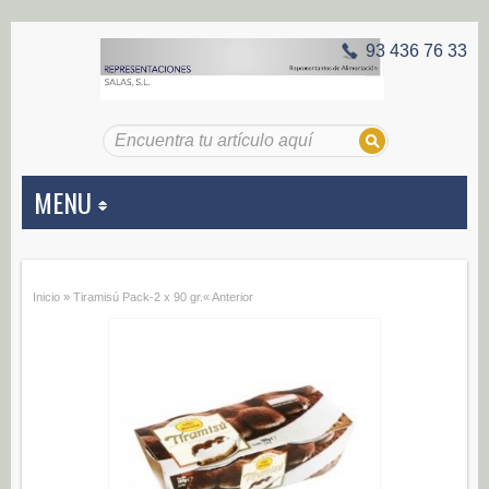
93 436 76 33
MENU
APERITIVOS
Inicio
»
Tiramisú Pack-2 x 90 gr.
« Anterior
Aceitunas (187)
Encurtidos (29)
CONSERVAS VEGETALES
Alcachofas (0)
Champiñones (0)
Ecológico (0)