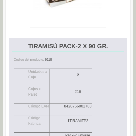
Espárragos (0)
Pimientos (0)
Tomate (0)
Variedades (0)
TIRAMISÚ PACK-2 X 90 GR.
Verduras (0)
CONSERVAS DE PESCADO
Código del producto:
9118
Anchoas (25)
Unidades x
6
Boquerones (3)
Caja
Sardinillas (15)
Cajas x
216
CONSERVAS DULCES
Palet
Dietético (0)
Código EAN
8420756002783
Ecológico (0)
Código
1TIRAMITP2
Frutas en almíbar / en su jugo (0)
Fábrica
Mermeladas (0)
Pack-2 Envase