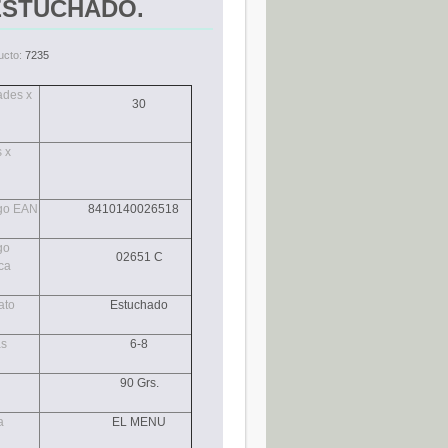
ESTUCHADO.
ucto:
7235
ades x
30
 x
go EAN
8410140026518
go
02651 C
ca
ato
Estuchado
as
6-8
90 Grs.
a
EL MENU