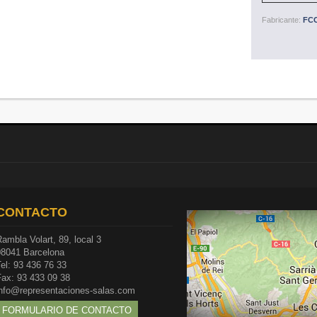
Fabricante:
FCO
CONTACTO
ambla Volart, 89, local 3
08041 Barcelona
el: 93 436 76 33
Fax: 93 433 09 38
info@representaciones-salas.com
FORMULARIO DE CONTACTO