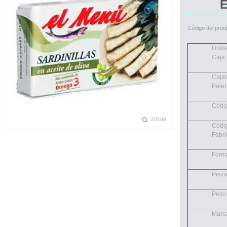
Código del prod
Unid
Caja
Cajas
Palet
Códi
ZOOM
Códi
Fábri
Form
Piez
Peso
Marc