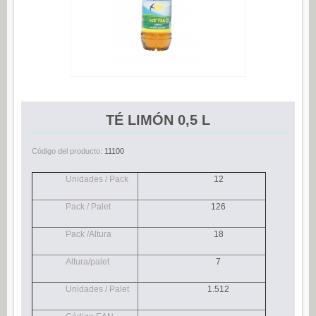
Espárragos (0)
Pimientos (0)
Tomate (0)
Variedades (0)
Verduras (0)
TÉ LIMÓN 0,5 L
CONSERVAS DE PESCADO
Anchoas (25)
Código del producto:
11100
Boquerones (3)
Unidades / Pack
12
Sardinillas (15)
Pack / Palet
126
CONSERVAS DULCES
Pack /Altura
18
Dietético (0)
Ecológico (0)
Altura/palet
7
Frutas en almíbar / en su jugo (0)
Unidades / Palet
1.512
Mermeladas (0)