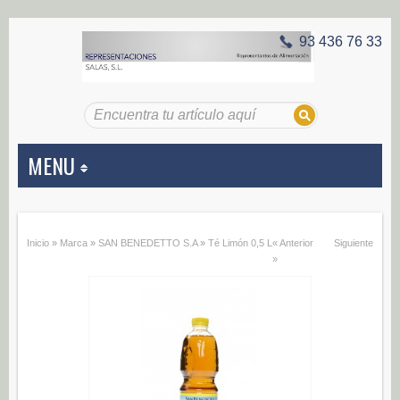
93 436 76 33
MENU
APERITIVOS
Inicio
»
Marca
»
SAN BENEDETTO S.A
»
Té Limón 0,5 L
« Anterior
Siguiente
Aceitunas (187)
»
Encurtidos (29)
CONSERVAS VEGETALES
Alcachofas (0)
Champiñones (0)
Ecológico (0)