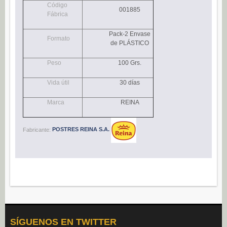
Código
Navidad (0)
001885
Fábrica
POSTRES
Pack-2 Envase
Formato
Congelados (27)
de PLÁSTICO
Refrigerados (95)
Peso
100 Grs.
BEBIDAS
Vida útil
30 días
Agua (22)
Isotónicos (6)
Marca
REINA
Refrescos (11)
Fabricante:
POSTRES REINA S.A.
Té (6)
Vino (0)
CAFÉ
Cafés Gama Alimentación (8)
Grano natural, mezclado y soluble (0)
Molido (0)
SÍGUENOS EN TWITTER
ALIÑOS