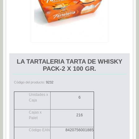
Espárragos (0)
Pimientos (0)
Tomate (0)
Variedades (0)
Verduras (0)
CONSERVAS DE PESCADO
LA TARTALERIA TARTA DE WHISKY
Anchoas (25)
PACK-2 X 100 GR.
Boquerones (3)
Código del producto:
9232
Sardinillas (15)
Unidades x
CONSERVAS DULCES
6
Caja
Dietético (0)
Cajas x
Ecológico (0)
216
Palet
Frutas en almíbar / en su jugo (0)
Código EAN
8420756001885
Mermeladas (0)