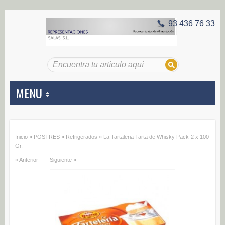
93 436 76 33
MENU
APERITIVOS
Inicio
»
POSTRES
»
Refrigerados
»
La Tartaleria Tarta de Whisky Pack-2 x 100
Aceitunas (187)
Gr.
« Anterior
Siguiente »
Encurtidos (29)
CONSERVAS VEGETALES
Alcachofas (0)
Champiñones (0)
Ecológico (0)