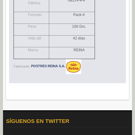
GELFPIP4
Fábrica
Navidad (0)
POSTRES
Formato
Pack-4
Congelados (27)
Peso
100 Grs.
Refrigerados (95)
Vida útil
42 días
BEBIDAS
Marca
REINA
Agua (22)
Isotónicos (6)
Fabricante:
POSTRES REINA S.A.
Refrescos (11)
Té (6)
Vino (0)
CAFÉ
Cafés Gama Alimentación (8)
Grano natural, mezclado y soluble (0)
SÍGUENOS EN TWITTER
Molido (0)
ALIÑOS