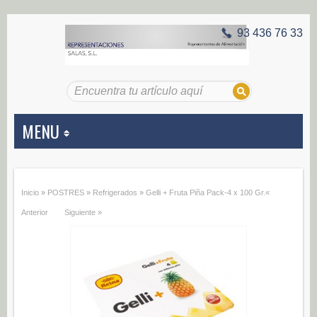
93 436 76 33
MENU
APERITIVOS
Inicio
»
POSTRES
»
Refrigerados
»
Gelli + Fruta Piña Pack-4 x 100 Gr.
«
Aceitunas (187)
Anterior
Siguiente »
Encurtidos (29)
CONSERVAS VEGETALES
Alcachofas (0)
Champiñones (0)
Ecológico (0)