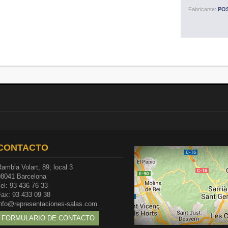
Fabricante:
POS
CONTACTO
ambla Volart, 89, local 3
08041 Barcelona
el: 93 436 76 33
Fax: 93 433 09 38
info@representaciones-salas.com
FORMULARIO DE CONTACTO