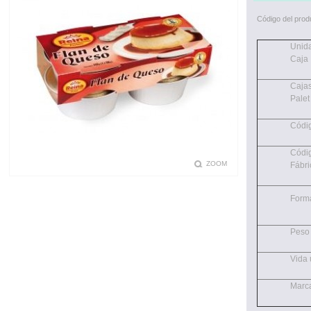
Código del prod
Unid
Caja
Cajas
Palet
Códi
Códi
ZOOM
Fábri
Form
Peso
Vida ú
Marc