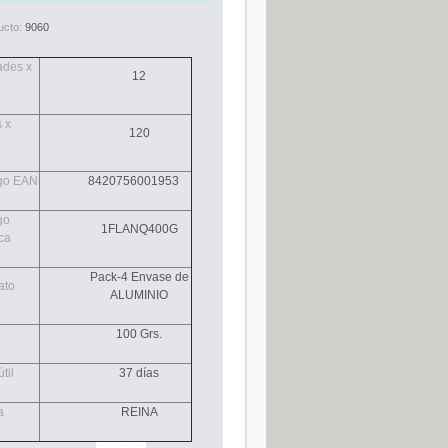
ucto:
9060
ades x
12
 x
120
go EAN
8420756001953
go
1FLANQ400G
ca
Pack-4 Envase de
ato
ALUMINIO
100 Grs.
til
37 días
a
REINA