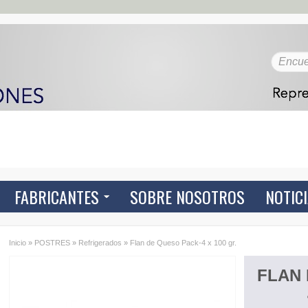
FABRICANTES
SOBRE NOSOTROS
NOTIC
Inicio
»
POSTRES
»
Refrigerados
»
Flan de Queso Pack-4 x 100 gr.
FLAN 