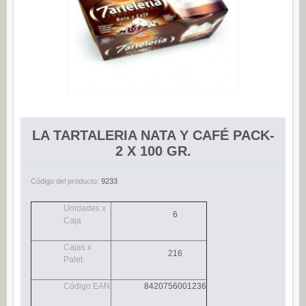
Espárragos (0)
Pimientos (0)
Tomate (0)
Variedades (0)
Verduras (0)
CONSERVAS DE PESCADO
LA TARTALERIA NATA Y CAFÉ PACK-
Anchoas (25)
2 X 100 GR.
Boquerones (3)
Código del producto:
9233
Sardinillas (15)
Unidades x
CONSERVAS DULCES
6
Caja
Dietético (0)
Cajas x
Ecológico (0)
216
Palet
Frutas en almíbar / en su jugo (0)
Código EAN
8420756001236
Mermeladas (0)