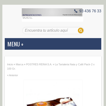
93 436 76 33
MENU
APERITIVOS
Inicio
»
Marca
»
POSTRES REINA S.A.
»
La Tartaleria Nata y Café Pack-2 x
Aceitunas (187)
100 Gr.
« Anterior
Encurtidos (29)
CONSERVAS VEGETALES
Alcachofas (0)
Champiñones (0)
Ecológico (0)