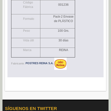
Código
Navidad (0)
001236
Fábrica
POSTRES
Pack-2 Envase
Formato
Congelados (27)
de PLÁSTICO
Refrigerados (95)
Peso
100 Grs.
BEBIDAS
Vida útil
30 días
Agua (22)
Isotónicos (6)
Marca
REINA
Refrescos (11)
Fabricante:
POSTRES REINA S.A.
Té (6)
Vino (0)
CAFÉ
Cafés Gama Alimentación (8)
Grano natural, mezclado y soluble (0)
Molido (0)
SÍGUENOS EN TWITTER
ALIÑOS