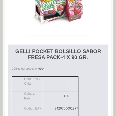
Espárragos (0)
Pimientos (0)
Tomate (0)
Variedades (0)
Verduras (0)
CONSERVAS DE PESCADO
GELLI POCKET BOLSILLO SABOR
Anchoas (25)
FRESA PACK-4 X 90 GR.
Boquerones (3)
Código del producto:
9104
Sardinillas (15)
Unidades x
CONSERVAS DULCES
6
Caja
Dietético (0)
Cajas x
Ecológico (0)
180
Palet
Frutas en almíbar / en su jugo (0)
Código EAN
8420756001977
Mermeladas (0)