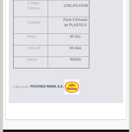
Código
Navidad (0)
1GELATL4SAB
Fábrica
POSTRES
Pack-4 Envase
Formato
Congelados (27)
de PLASTICO
Refrigerados (95)
Peso
90 Grs.
BEBIDAS
Vida útil
60 días
Agua (22)
Isotónicos (6)
Marca
REINA
Refrescos (11)
Té (6)
Vino (0)
Fabricante:
POSTRES REINA S.A.
CAFÉ
Cafés Gama Alimentación (8)
Grano natural, mezclado y soluble (0)
Molido (0)
ALIÑOS