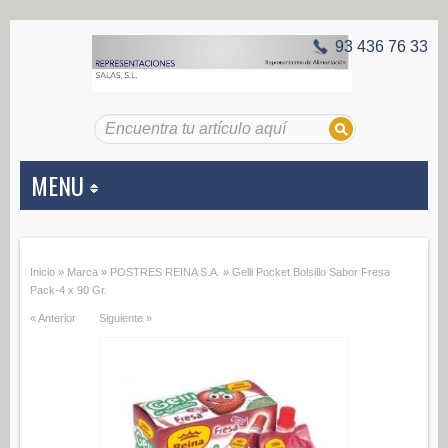
93 436 76 33
MENU
APERITIVOS
Inicio
»
Marca
»
POSTRES REINA S.A.
»
Gelli Pocket Bolsillo Sabor Fresa
Aceitunas (187)
Pack-4 x 90 Gr.
« Anterior
Siguiente »
Encurtidos (29)
CONSERVAS VEGETALES
Alcachofas (0)
Champiñones (0)
Ecológico (0)