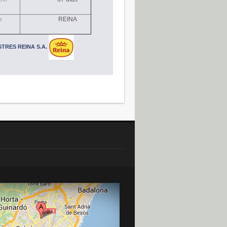
a
REINA
TRES REINA S.A.