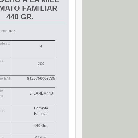
MATO FAMILIAR
440 GR.
ucto:
9182
ades x
4
 x
200
go EAN
8420756003735
go
1FLANBM440
ca
Formato
ato
Familiar
440 Grs.
til
37 días