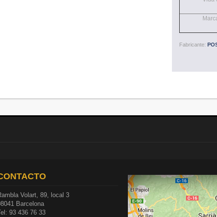
Marc
Fabricante:
POS
CONTACTO
ambla Volart, 89, local 3
08041 Barcelona
el: 93 436 76 33