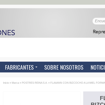
FABRICANTES
SOBRE NOSOTROS
NOTIC
Inicio
»
Marca
»
POSTRES REINA S.A.
»
FLAAANN CON BIZCOCHO A LA MIEL FORMAT
F
BIZC