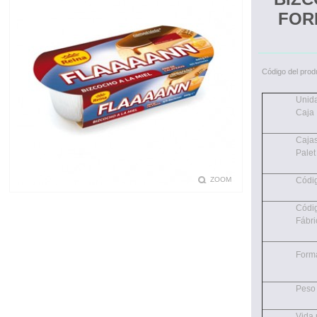
FOR
Código del prod
Unid
Caja
Cajas
Palet
ZOOM
Códi
Códi
Fábri
Form
Peso
Vida ú