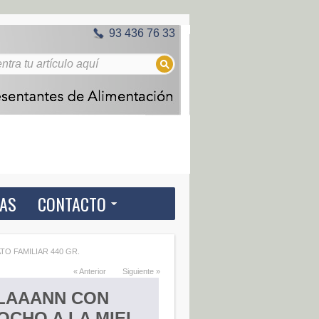
93 436 76 33
IAS
CONTACTO
O FAMILIAR 440 GR.
« Anterior
Siguiente »
LAAANN CON
OCHO A LA MIEL