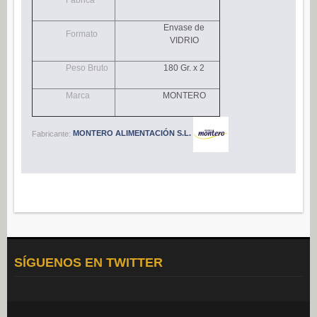
Navidad (0)
Envase de
POSTRES
Formato
VIDRIO
Congelados (27)
Peso Bruto
180 Gr. x 2
Refrigerados (95)
Marca
MONTERO
BEBIDAS
Agua (22)
Fabricante:
MONTERO ALIMENTACIÓN S.L.
Isotónicos (6)
Refrescos (11)
Té (6)
Vino (0)
CAFÉ
Cafés Gama Alimentación (8)
SÍGUENOS EN TWITTER
Grano natural, mezclado y soluble (0)
Molido (0)
ALIÑOS