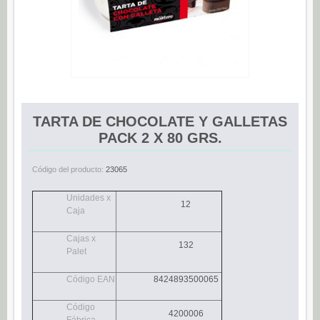
Espárragos (0)
Pimientos (0)
Tomate (0)
Variedades (0)
Verduras (0)
TARTA DE CHOCOLATE Y GALLETAS
CONSERVAS DE PESCADO
PACK 2 X 80 GRS.
Anchoas (25)
Código del producto:
23065
Boquerones (3)
Sardinillas (15)
Unidades x
12
Caja
CONSERVAS DULCES
Cajas x
Dietético (0)
132
Palet
Ecológico (0)
Código EAN
8424893500065
Frutas en almíbar / en su jugo (0)
Código
Mermeladas (0)
4200006
Fábrica