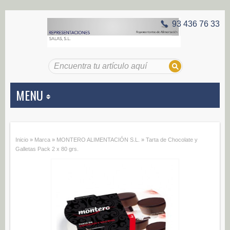
93 436 76 33
MENU
APERITIVOS
Inicio
»
Marca
»
MONTERO ALIMENTACIÓN S.L.
»
Tarta de Chocolate y
Aceitunas (187)
Galletas Pack 2 x 80 grs.
Encurtidos (29)
CONSERVAS VEGETALES
Alcachofas (0)
Champiñones (0)
Ecológico (0)