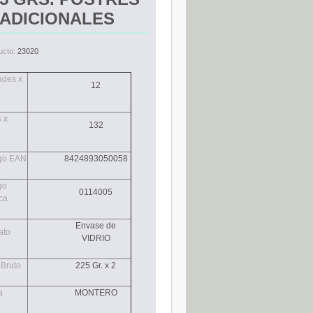
ADICIONALES
ucto:
23020
ades x
12
 x
132
go EAN
8424893050058
go
0114005
ca
Envase de
ato
VIDRIO
 Bruto
225 Gr. x 2
a
MONTERO