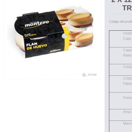
TR
Código del prod
Unid
Caja
Cajas
Palet
Códi
ZOOM
Códi
Fábri
Form
Peso
Marc