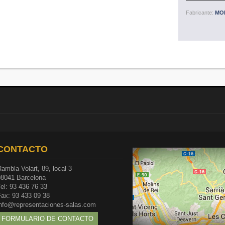
Fabricante:
MO
CONTACTO
ambla Volart, 89, local 3
08041 Barcelona
el: 93 436 76 33
Fax: 93 433 09 38
info@representaciones-salas.com
FORMULARIO DE CONTACTO