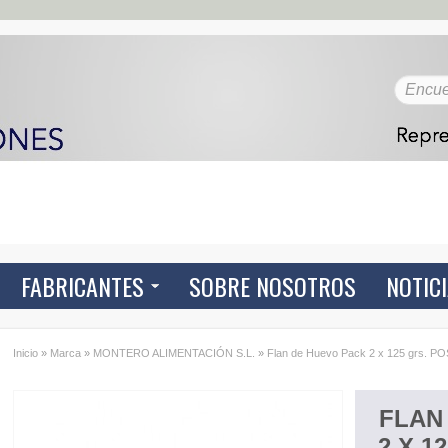
FABRICANTES
SOBRE NOSOTROS
NOTIC
Inicio
»
Marca
»
MONTERO ALIMENTACIÓN S.L.
»
Flan de Huevo Pack 2 x 125 grs.
FLAN
2 X 1