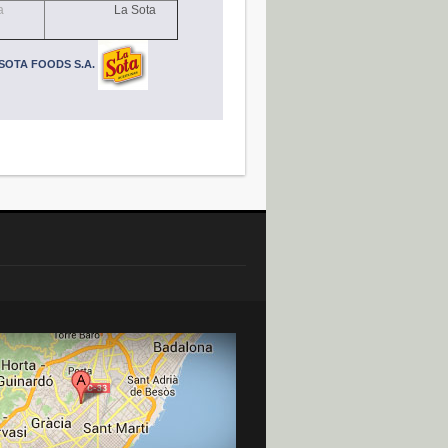
a
La Sota
SOTA FOODS S.A.