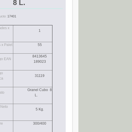
8 L.
ucto:
17401
ades x
1
 x Palet
55
8413645
go EAN
189023
go
31119
ca
Granel Cubo 8
ato
L.
 Neto
5 Kg.
re
300/400