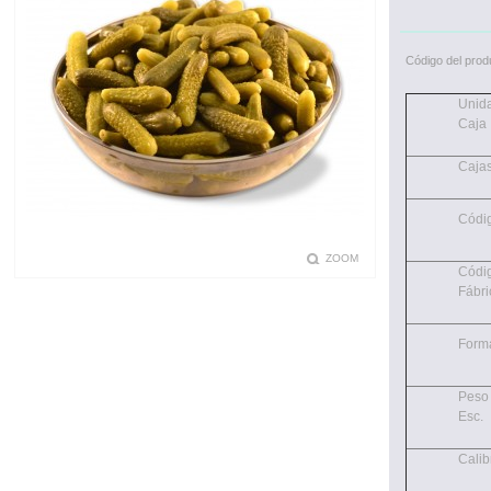
Código del prod
Unid
Caja
Cajas
Códi
ZOOM
Códi
Fábri
Form
Peso
Esc.
Calib