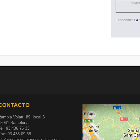
Marc
Fabricante:
LA 
CONTACTO
ambla Volart, 89, local 3
08041 Barcelona
el: 93 436 76 33
Fax: 93 433 09 38
info@representaciones-salas.com