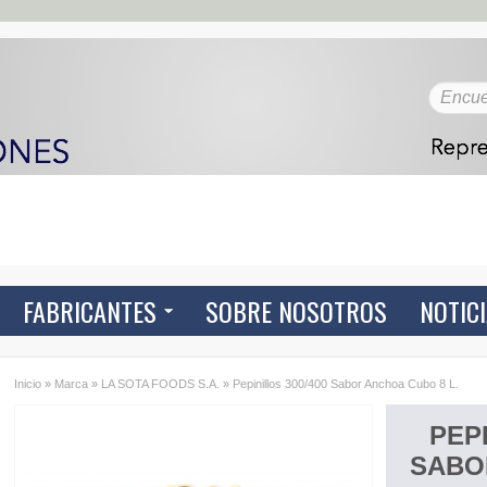
FABRICANTES
SOBRE NOSOTROS
NOTIC
Inicio
»
Marca
»
LA SOTA FOODS S.A.
»
Pepinillos 300/400 Sabor Anchoa Cubo 8 L.
PEPI
SABO