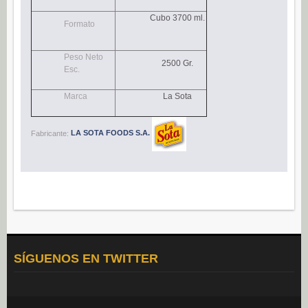
Navidad (0)
Cubo 3700 ml.
Formato
POSTRES
Congelados (27)
Peso Neto
2500 Gr.
Esc.
Refrigerados (95)
BEBIDAS
Marca
La Sota
Agua (22)
Fabricante:
LA SOTA FOODS S.A.
Isotónicos (6)
Refrescos (11)
Té (6)
Vino (0)
CAFÉ
Cafés Gama Alimentación (8)
SÍGUENOS EN TWITTER
Grano natural, mezclado y soluble (0)
Molido (0)
ALIÑOS