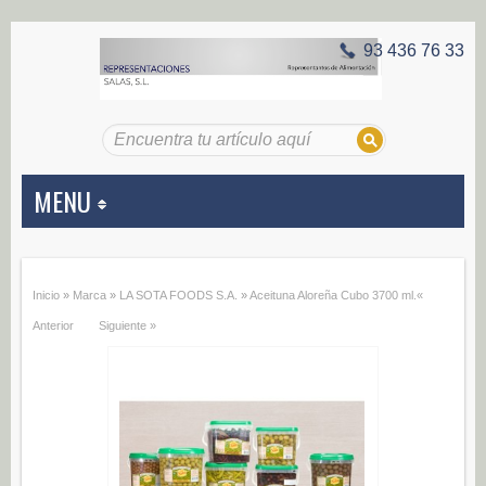
93 436 76 33
MENU
APERITIVOS
Inicio
»
Marca
»
LA SOTA FOODS S.A.
»
Aceituna Aloreña Cubo 3700 ml.
«
Aceitunas (187)
Anterior
Siguiente »
Encurtidos (29)
CONSERVAS VEGETALES
Alcachofas (0)
Champiñones (0)
Ecológico (0)