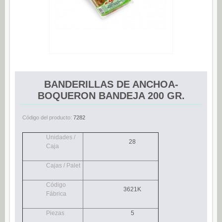
Espárragos (0)
Pimientos (0)
Tomate (0)
Variedades (0)
Verduras (0)
BANDERILLAS DE ANCHOA-
CONSERVAS DE PESCADO
BOQUERON BANDEJA 200 GR.
Anchoas (25)
Código del producto:
7282
Boquerones (3)
Sardinillas (15)
Unidades /
28
Caja
CONSERVAS DULCES
Cajas / Palet
Dietético (0)
Ecológico (0)
Código
3621K
Fábrica
Frutas en almíbar / en su jugo (0)
Piezas
5
Mermeladas (0)