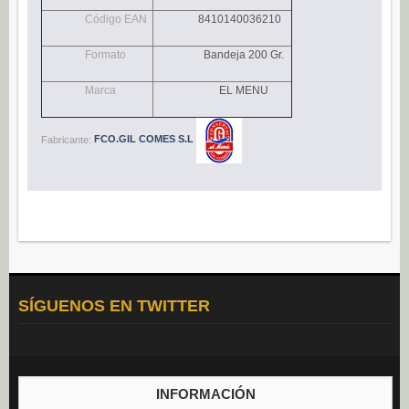
Navidad (0)
Código EAN
8410140036210
POSTRES
Formato
Bandeja 200 Gr.
Congelados (27)
Marca
EL MENU
Refrigerados (95)
BEBIDAS
Fabricante:
FCO.GIL COMES S.L
Agua (22)
Isotónicos (6)
Refrescos (11)
Té (6)
Vino (0)
CAFÉ
SÍGUENOS EN TWITTER
Cafés Gama Alimentación (8)
Grano natural, mezclado y soluble (0)
Molido (0)
INFORMACIÓN
ALIÑOS