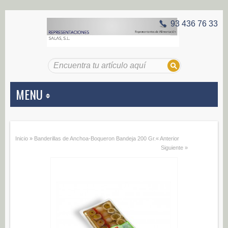
93 436 76 33
MENU
APERITIVOS
Inicio
»
Banderillas de Anchoa-Boqueron Bandeja 200 Gr.
« Anterior
Aceitunas (187)
Siguiente »
Encurtidos (29)
CONSERVAS VEGETALES
Alcachofas (0)
Champiñones (0)
Ecológico (0)