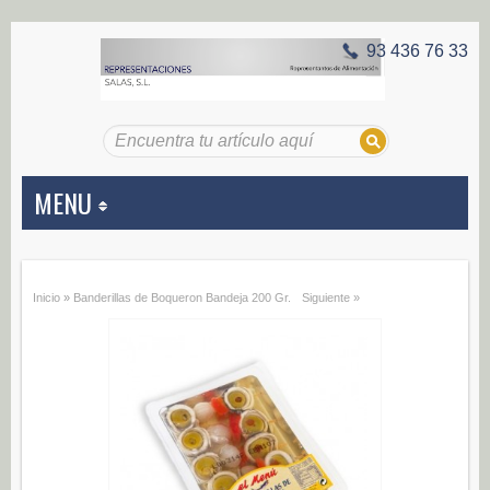
93 436 76 33
MENU
APERITIVOS
Inicio
»
Banderillas de Boqueron Bandeja 200 Gr.
Siguiente »
Aceitunas (187)
Encurtidos (29)
CONSERVAS VEGETALES
Alcachofas (0)
Champiñones (0)
Ecológico (0)