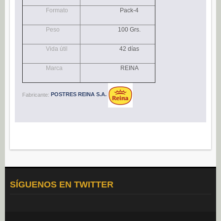
Navidad (0)
Formato
Pack-4
POSTRES
Peso
100 Grs.
Congelados (27)
Vida útil
42 días
Refrigerados (95)
Marca
REINA
BEBIDAS
Agua (22)
Fabricante:
POSTRES REINA S.A.
Isotónicos (6)
Refrescos (11)
Té (6)
Vino (0)
CAFÉ
Cafés Gama Alimentación (8)
SÍGUENOS EN TWITTER
Grano natural, mezclado y soluble (0)
Molido (0)
ALIÑOS