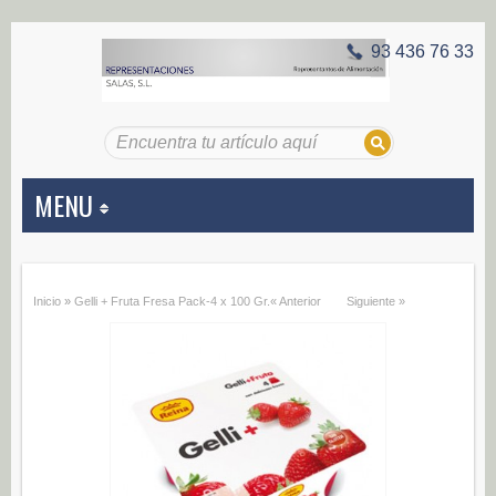
93 436 76 33
MENU
APERITIVOS
Inicio
»
Gelli + Fruta Fresa Pack-4 x 100 Gr.
« Anterior
Siguiente »
Aceitunas (187)
Encurtidos (29)
CONSERVAS VEGETALES
Alcachofas (0)
Champiñones (0)
Ecológico (0)