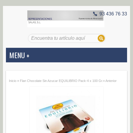
93 436 76 33
MENU
APERITIVOS
Inicio
»
Flan Chocolate Sin Azucar EQUILIBRIO Pack-4 x 100 Gr.
« Anterior
Aceitunas (187)
Encurtidos (29)
CONSERVAS VEGETALES
Alcachofas (0)
Champiñones (0)
Ecológico (0)