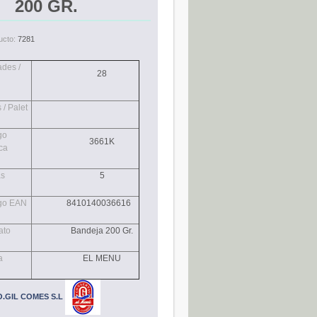
200 GR.
ucto:
7281
des /
28
 / Palet
go
3661K
ca
as
5
go EAN
8410140036616
ato
Bandeja 200 Gr.
a
EL MENU
.GIL COMES S.L