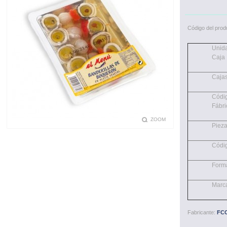
Código del prod
Unida
Caja
Cajas
Códi
Fábri
ZOOM
Piez
Códi
Form
Marc
Fabricante:
FCO