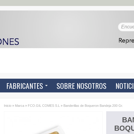
FABRICANTES
SOBRE NOSOTROS
NOTIC
Inicio
»
Marca
»
FCO.GIL COMES S.L
»
Banderillas de Boqueron Bandeja 200 Gr.
BA
BOQU