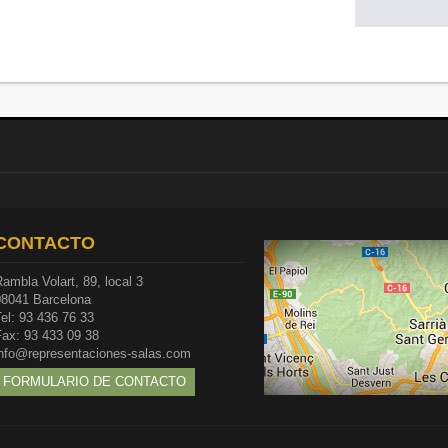
CONTACTO
ambla Volart, 89, local 3
08041 Barcelona
el: 93 436 76 33
Fax: 93 433 09 38
info@representaciones-salas.com
FORMULARIO DE CONTACTO