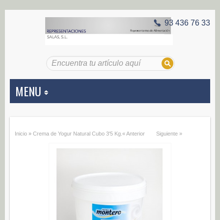
93 436 76 33
MENU
APERITIVOS
Inicio
»
Crema de Yogur Natural Cubo 3'5 Kg.
« Anterior
Siguiente »
Aceitunas (187)
Encurtidos (29)
CONSERVAS VEGETALES
Alcachofas (0)
Champiñones (0)
Ecológico (0)