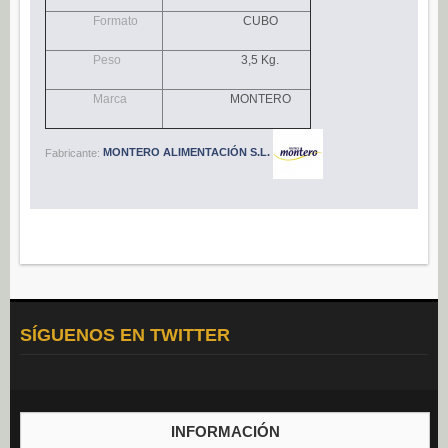
Navidad (0)
Formato
CUBO
POSTRES
Peso
3,5 Kg.
Congelados (27)
Marca
MONTERO
Refrigerados (95)
BEBIDAS
Fabricante:
MONTERO ALIMENTACIÓN S.L.
Agua (22)
Isotónicos (6)
Refrescos (11)
Té (6)
Vino (0)
CAFÉ
SÍGUENOS EN TWITTER
Cafés Gama Alimentación (8)
Grano natural, mezclado y soluble (0)
Molido (0)
INFORMACIÓN
ALIÑOS