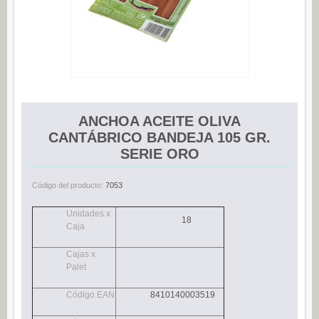
Espárragos (0)
Pimientos (0)
Tomate (0)
Variedades (0)
Verduras (0)
ANCHOA ACEITE OLIVA
CONSERVAS DE PESCADO
CANTÁBRICO BANDEJA 105 GR.
SERIE ORO
Anchoas (25)
Boquerones (3)
Código del producto:
7053
Sardinillas (15)
Unidades x
CONSERVAS DULCES
18
Caja
Dietético (0)
Cajas x
Ecológico (0)
Palet
Frutas en almíbar / en su jugo (0)
Código EAN
8410140003519
Mermeladas (0)