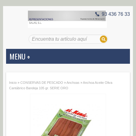
93 436 76 33
MENU
APERITIVOS
Inicio
»
CONSERVAS DE PESCADO
»
Anchoas
»
Anchoa Aceite Oliva
Aceitunas (187)
Cantábrico Bandeja 105 gr. SERIE ORO
Encurtidos (29)
CONSERVAS VEGETALES
Alcachofas (0)
Champiñones (0)
Ecológico (0)