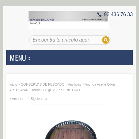
93 436 76 33
MENU
APERITIVOS
Inicio
»
CONSERVAS DE PESCADO
»
Anchoas
»
Anchoa Aceite Oliva
Aceitunas (187)
ARTESANAL Tarrina 600 gr. 25 P. SERIE ORO
« Anterior
Siguiente »
Encurtidos (29)
CONSERVAS VEGETALES
Alcachofas (0)
Champiñones (0)
Ecológico (0)