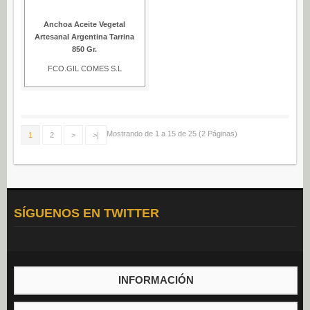
Anchoa Aceite Vegetal
Artesanal Argentina Tarrina
850 Gr.
FCO.GIL COMES S.L
Mostrando de 1 a 15 de 25 (2 Páginas)
1
2
>
>|
SÍGUENOS EN TWITTER
INFORMACIÓN