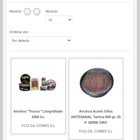
Espárragos (0)
Mostrar:
Mostrar:
Pimientos (0)
Tomate (0)
Ordenar por:
Variedades (0)
Verduras (0)
CONSERVAS DE PESCADO
Anchoas (25)
Boquerones (3)
Sardinillas (15)
CONSERVAS DULCES
Dietético (0)
Anchoa "Trozos" Litografiado
Anchoa Aceite Oliva
Ecológico (0)
1000 Gr.
ARTESANAL Tarrina 600 gr. 25
P. SERIE ORO
Frutas en almíbar / en su jugo (0)
FCO.GIL COMES S.L
FCO.GIL COMES S.L
Mermeladas (0)