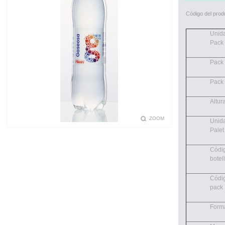
Código del prod
Unida
Pack
Pack 
Pack 
Altur
ZOOM
Unida
Palet
Códi
botel
Códi
pack
Form