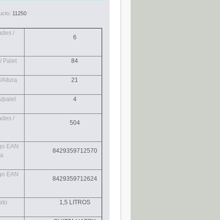
ucto:
11250
des /
6
/ Palet
84
/Altura
21
a/palet
4
des /
504
go EAN
8429359712570
la
go EAN
8429359712624
ato
1,5 LITROS