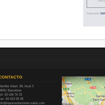
Marc
Fabricante:
SA
CONTACTO
ambla Volart, 89, local 3
08041 Barcelona
el: 93 436 76 33
Fax: 93 433 09 38
info@representaciones-salas.com