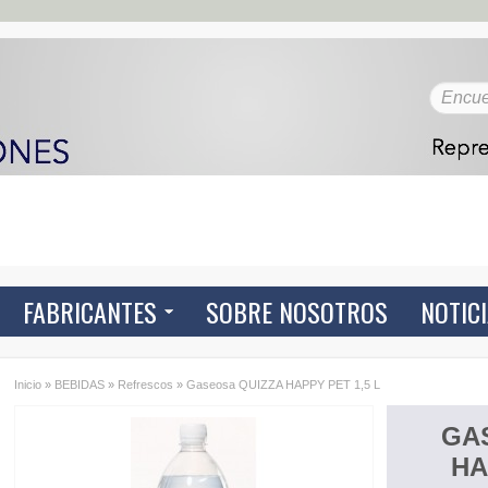
FABRICANTES
SOBRE NOSOTROS
NOTIC
Inicio
»
BEBIDAS
»
Refrescos
»
Gaseosa QUIZZA HAPPY PET 1,5 L
GA
HA