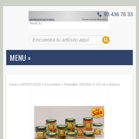
93 436 76 33
MENU
APERITIVOS
Inicio
»
APERITIVOS
»
Encurtidos
»
Pepinillos 200/300 V-370 ml.
« Anterior
Aceitunas (187)
Encurtidos (29)
CONSERVAS VEGETALES
Alcachofas (0)
Champiñones (0)
Ecológico (0)