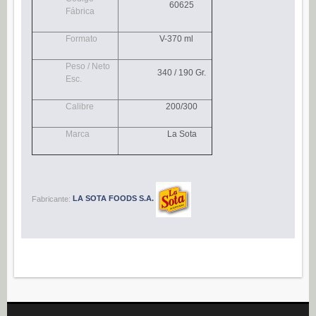
60625
Navidad (0)
Fábrica
POSTRES
Formato
V-370 ml
Congelados (27)
Peso / Neto
340 / 190 Gr.
Refrigerados (95)
Esc.
BEBIDAS
Calibre
200/300
Agua (22)
Marca
La Sota
Isotónicos (6)
Refrescos (11)
Té (6)
Fabricante:
LA SOTA FOODS S.A.
Vino (0)
CAFÉ
Cafés Gama Alimentación (8)
Grano natural, mezclado y soluble (0)
Molido (0)
ALIÑOS