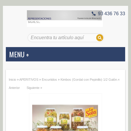
93 436 76 33
MENU
APERITIVOS
Inicio
»
APERITIVOS
»
Encurtidos
»
Kimbos (Gordal con Pepinillo) 1/2 Galón.
«
Aceitunas (187)
Anterior
Siguiente »
Encurtidos (29)
CONSERVAS VEGETALES
Alcachofas (0)
Champiñones (0)
Ecológico (0)