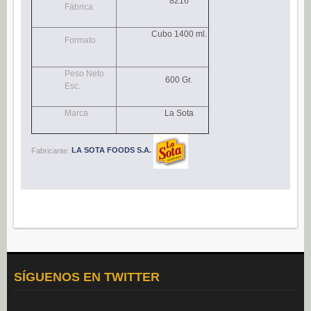
8216
Fábrica
Navidad (0)
POSTRES
Cubo 1400 ml.
Formato
Congelados (27)
Peso Neto
Refrigerados (95)
600 Gr.
Esc.
BEBIDAS
Marca
La Sota
Agua (22)
Isotónicos (6)
Fabricante:
LA SOTA FOODS S.A.
Refrescos (11)
Té (6)
Vino (0)
CAFÉ
Cafés Gama Alimentación (8)
Grano natural, mezclado y soluble (0)
SÍGUENOS EN TWITTER
Molido (0)
ALIÑOS