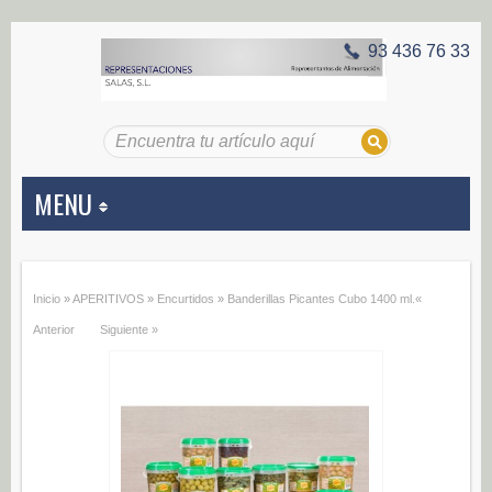
93 436 76 33
MENU
APERITIVOS
Inicio
»
APERITIVOS
»
Encurtidos
»
Banderillas Picantes Cubo 1400 ml.
«
Aceitunas (187)
Anterior
Siguiente »
Encurtidos (29)
CONSERVAS VEGETALES
Alcachofas (0)
Champiñones (0)
Ecológico (0)