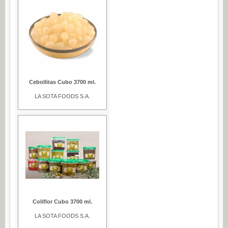
Navidad (0)
POSTRES
Congelados (27)
Refrigerados (95)
BEBIDAS
Cebollitas Cubo 3700 ml.
Agua (22)
LA SOTA FOODS S.A.
Isotónicos (6)
Refrescos (11)
Té (6)
Vino (0)
CAFÉ
Cafés Gama Alimentación (8)
Grano natural, mezclado y soluble (0)
Coliflor Cubo 3700 ml.
Molido (0)
LA SOTA FOODS S.A.
ALIÑOS