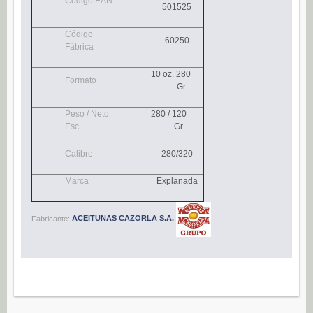
Código EAN
501525
Navidad (0)
POSTRES
Código
60250
Fábrica
Congelados (27)
10 oz. 280
Refrigerados (95)
Formato
Gr.
BEBIDAS
Peso / Neto
280 / 120
Agua (22)
Esc.
Gr.
Isotónicos (6)
Calibre
280/320
Refrescos (11)
Marca
Explanada
Té (6)
Vino (0)
Fabricante:
ACEITUNAS CAZORLA S.A.
CAFÉ
Cafés Gama Alimentación (8)
Grano natural, mezclado y soluble (0)
Molido (0)
ALIÑOS