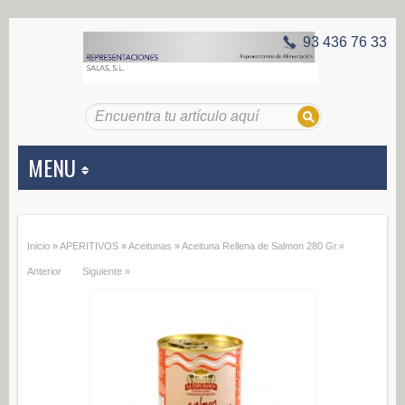
93 436 76 33
MENU
APERITIVOS
Inicio
»
APERITIVOS
»
Aceitunas
»
Aceituna Rellena de Salmon 280 Gr.
«
Aceitunas (187)
Anterior
Siguiente »
Encurtidos (29)
CONSERVAS VEGETALES
Alcachofas (0)
Champiñones (0)
Ecológico (0)