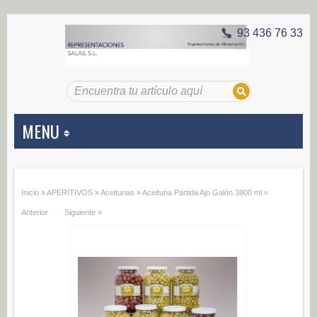
93 436 76 33
MENU
APERITIVOS
Inicio
»
APERITIVOS
»
Aceitunas
»
Aceituna Partida Ajo Galón 3800 ml.
«
Aceitunas (187)
Anterior
Siguiente »
Encurtidos (29)
CONSERVAS VEGETALES
Alcachofas (0)
Champiñones (0)
Ecológico (0)