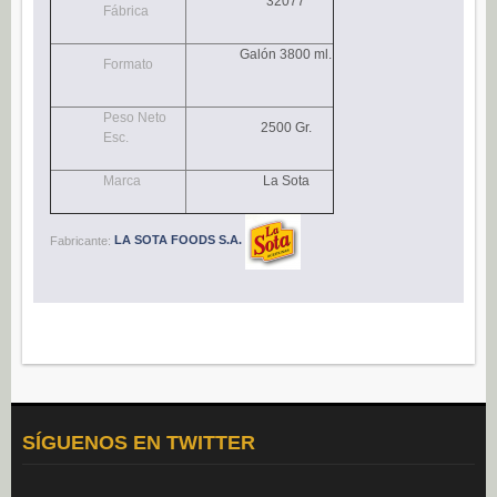
32077
Fábrica
Navidad (0)
POSTRES
Galón 3800 ml.
Formato
Congelados (27)
Peso Neto
Refrigerados (95)
2500 Gr.
Esc.
BEBIDAS
Marca
La Sota
Agua (22)
Isotónicos (6)
Fabricante:
LA SOTA FOODS S.A.
Refrescos (11)
Té (6)
Vino (0)
CAFÉ
Cafés Gama Alimentación (8)
Grano natural, mezclado y soluble (0)
SÍGUENOS EN TWITTER
Molido (0)
ALIÑOS