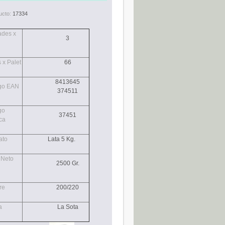
ucto:
17334
ades x
3
 x Palet
66
8413645
go EAN
374511
go
37451
ca
ato
Lata 5 Kg.
 Neto
2500 Gr.
re
200/220
a
La Sota