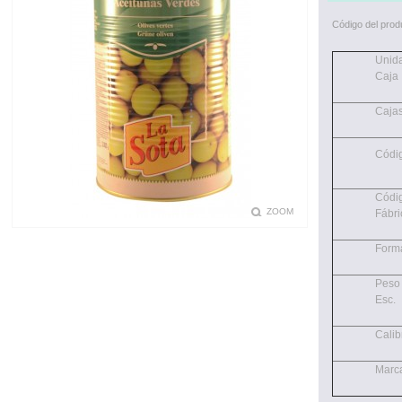
Código del prod
Unid
Caja
Cajas
Códi
Códi
ZOOM
Fábri
Form
Peso
Esc.
Calib
Marc