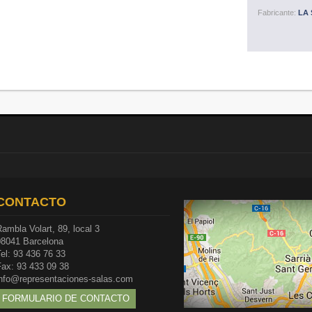
Fabricante:
LA 
CONTACTO
ambla Volart, 89, local 3
08041 Barcelona
el: 93 436 76 33
Fax: 93 433 09 38
info@representaciones-salas.com
FORMULARIO DE CONTACTO