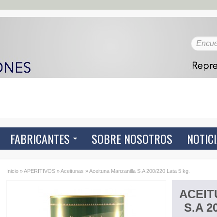
FABRICANTES
SOBRE NOSOTROS
NOTIC
Inicio
»
APERITIVOS
»
Aceitunas
»
Aceituna Manzanilla S.A 200/220 Lata 5 kg.
ACEIT
S.A 2