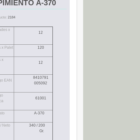
PIMIENTO A-370
ucto:
2184
ades x
12
 x Palet
120
 x
12
a
8410791
go EAN
005092
go
61001
ca
ato
A-370
/ Neto
340 / 200
Gr.