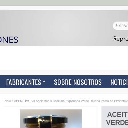
FABRICANTES
SOBRE NOSOTROS
NOTIC
Inicio
»
APERITIVOS
»
Aceitunas
»
Aceituna Explanada Verde Rellena Pasta de Pimiento 
ACEI
VERDE