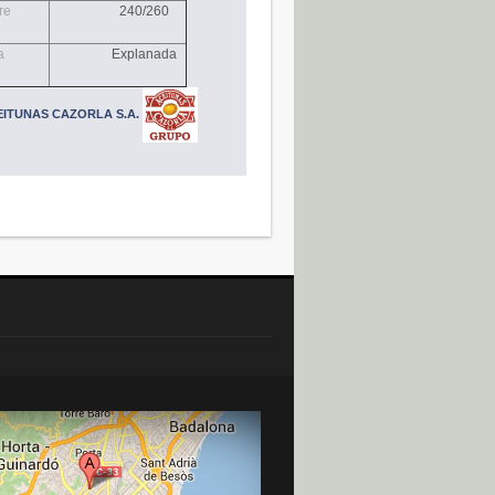
re
240/260
a
Explanada
EITUNAS CAZORLA S.A.