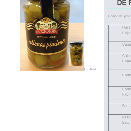
DE 
Código del prod
Unid
Caja
Cajas
Cajas
Cap
ZOOM
Códi
Códi
Fábri
Form
Peso 
Esc.