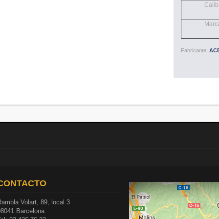
Calib
Marc
Fabricante:
AC
CONTACTO
ambla Volart, 89, local 3
08041 Barcelona