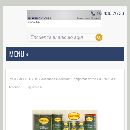
93 436 76 33
MENU
APERITIVOS
Inicio
»
APERITIVOS
»
Aceitunas
»
Aceituna Campomar Verde C/H 280 Gr.
«
Aceitunas (187)
Anterior
Siguiente »
Encurtidos (29)
CONSERVAS VEGETALES
Alcachofas (0)
Champiñones (0)
Ecológico (0)