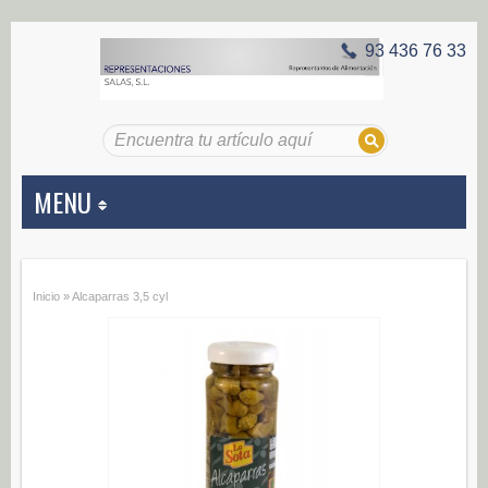
93 436 76 33
MENU
APERITIVOS
Inicio
»
Alcaparras 3,5 cyl
Aceitunas (187)
Encurtidos (29)
CONSERVAS VEGETALES
Alcachofas (0)
Champiñones (0)
Ecológico (0)