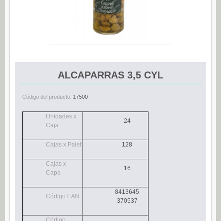
Espárragos (0)
Pimientos (0)
Tomate (0)
Variedades (0)
ALCAPARRAS 3,5 CYL
Verduras (0)
CONSERVAS DE PESCADO
Código del producto:
17500
Anchoas (25)
Unidades x
24
Boquerones (3)
Caja
Sardinillas (15)
Cajas x Palet
128
CONSERVAS DULCES
Cajas x
Dietético (0)
16
Capa
Ecológico (0)
8413645
Código EAN
Frutas en almíbar / en su jugo (0)
370537
Mermeladas (0)
Código