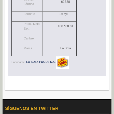
61828
Navidad (0)
Fábrica
POSTRES
Formato
3,5 cyl
Congelados (27)
Peso / Neto
100 / 60 Gr.
Refrigerados (95)
Esc.
BEBIDAS
Calibre
Agua (22)
Marca
La Sota
Isotónicos (6)
Refrescos (11)
Fabricante:
LA SOTA FOODS S.A.
Té (6)
Vino (0)
CAFÉ
Cafés Gama Alimentación (8)
Grano natural, mezclado y soluble (0)
Molido (0)
SÍGUENOS EN TWITTER
ALIÑOS