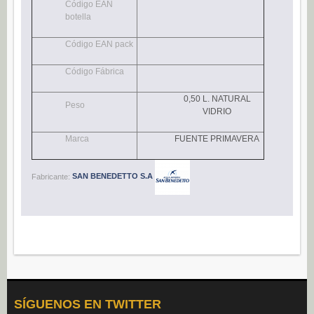
Código EAN
Navidad (0)
botella
POSTRES
Código EAN pack
Congelados (27)
Código Fábrica
Refrigerados (95)
BEBIDAS
0,50 L. NATURAL
Peso
VIDRIO
Agua (22)
Marca
FUENTE PRIMAVERA
Isotónicos (6)
Refrescos (11)
Fabricante:
SAN BENEDETTO S.A
Té (6)
Vino (0)
CAFÉ
Cafés Gama Alimentación (8)
Grano natural, mezclado y soluble (0)
Molido (0)
SÍGUENOS EN TWITTER
ALIÑOS