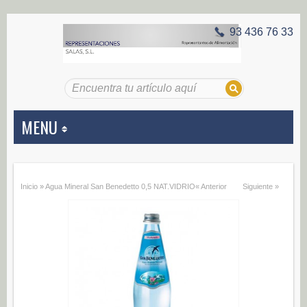
93 436 76 33
MENU
APERITIVOS
Inicio
»
Agua Mineral San Benedetto 0,5 NAT.VIDRIO
« Anterior
Siguiente »
Aceitunas (187)
Encurtidos (29)
CONSERVAS VEGETALES
Alcachofas (0)
Champiñones (0)
Ecológico (0)