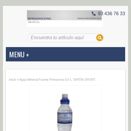
93 436 76 33
MENU
APERITIVOS
Inicio
»
Agua Mineral Fuente Primavera 0,5 L TAPÓN SPORT.
Aceitunas (187)
Encurtidos (29)
CONSERVAS VEGETALES
Alcachofas (0)
Champiñones (0)
Ecológico (0)