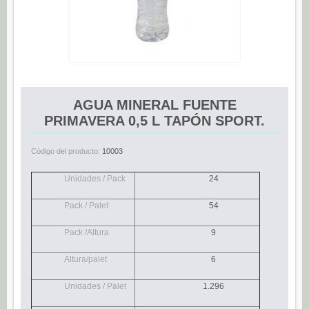
Espárragos (0)
Pimientos (0)
Tomate (0)
Variedades (0)
AGUA MINERAL FUENTE
Verduras (0)
PRIMAVERA 0,5 L TAPÓN SPORT.
CONSERVAS DE PESCADO
Anchoas (25)
Código del producto:
10003
Boquerones (3)
Unidades / Pack
24
Sardinillas (15)
Pack / Palet
54
CONSERVAS DULCES
Pack /Altura
9
Dietético (0)
Ecológico (0)
Altura/palet
6
Frutas en almíbar / en su jugo (0)
Unidades / Palet
1.296
Mermeladas (0)