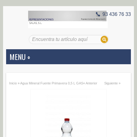
93 436 76 33
MENU
APERITIVOS
Inicio
»
Agua Mineral Fuente Primavera 0,5 L GAS
« Anterior
Siguiente »
Aceitunas (187)
Encurtidos (29)
CONSERVAS VEGETALES
Alcachofas (0)
Champiñones (0)
Ecológico (0)