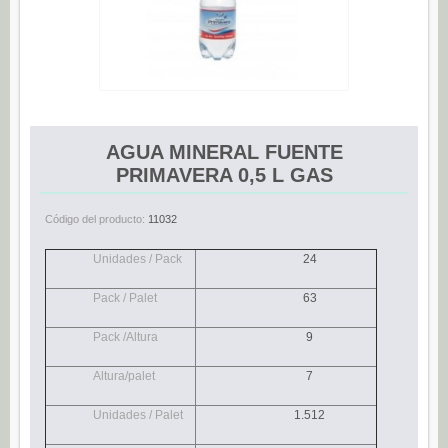
Espárragos (0)
Pimientos (0)
Tomate (0)
Variedades (0)
AGUA MINERAL FUENTE
Verduras (0)
PRIMAVERA 0,5 L GAS
CONSERVAS DE PESCADO
Anchoas (25)
Código del producto:
11032
Boquerones (3)
Unidades / Pack
24
Sardinillas (15)
Pack / Palet
63
CONSERVAS DULCES
Pack /Altura
9
Dietético (0)
Ecológico (0)
Altura/palet
7
Frutas en almíbar / en su jugo (0)
Unidades / Palet
1.512
Mermeladas (0)