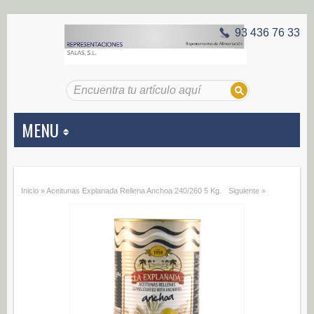
93 436 76 33
MENU
APERITIVOS
Inicio
»
Aceitunas Explanada Rellena Anchoa 240/260 5 Kg.
Siguiente »
Aceitunas (187)
Encurtidos (29)
CONSERVAS VEGETALES
Alcachofas (0)
Champiñones (0)
Ecológico (0)