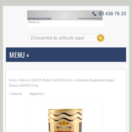
93 436 76 33
MENU
APERITIVOS
Inicio
»
Marca
»
ACEITUNAS CAZORLA S.A.
»
Aceituna Explanada Negra
Aceitunas (187)
Entera 160/200 5 Kg.
« Anterior
Siguiente »
Encurtidos (29)
CONSERVAS VEGETALES
Alcachofas (0)
Champiñones (0)
Ecológico (0)