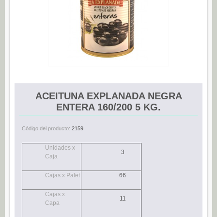
Espárragos (0)
Pimientos (0)
Tomate (0)
Variedades (0)
Verduras (0)
CONSERVAS DE PESCADO
ACEITUNA EXPLANADA NEGRA
Anchoas (25)
ENTERA 160/200 5 KG.
Boquerones (3)
Código del producto:
2159
Sardinillas (15)
Unidades x
CONSERVAS DULCES
3
Caja
Dietético (0)
Cajas x Palet
66
Ecológico (0)
Frutas en almíbar / en su jugo (0)
Cajas x
11
Capa
Mermeladas (0)