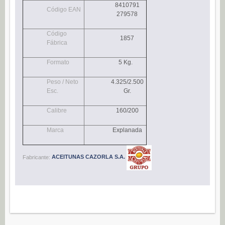
8410791
Navidad (0)
Código EAN
279578
POSTRES
Código
1857
Congelados (27)
Fábrica
Refrigerados (95)
Formato
5 Kg.
BEBIDAS
Peso / Neto
4.325/2.500
Agua (22)
Esc.
Gr.
Isotónicos (6)
Calibre
160/200
Refrescos (11)
Marca
Explanada
Té (6)
Vino (0)
Fabricante:
ACEITUNAS CAZORLA S.A.
CAFÉ
Cafés Gama Alimentación (8)
Grano natural, mezclado y soluble (0)
Molido (0)
ALIÑOS