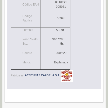
8410791
Navidad (0)
Código EAN
005061
POSTRES
Código
60998
Congelados (27)
Fábrica
Refrigerados (95)
Formato
A-370
BEBIDAS
Peso / Neto
340 / 200
Agua (22)
Esc.
Gr.
Isotónicos (6)
Calibre
200/220
Refrescos (11)
Marca
Explanada
Té (6)
Vino (0)
Fabricante:
ACEITUNAS CAZORLA S.A.
CAFÉ
Cafés Gama Alimentación (8)
Grano natural, mezclado y soluble (0)
Molido (0)
ALIÑOS