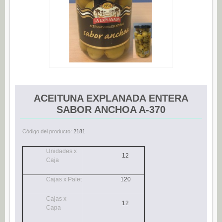
Espárragos (0)
Pimientos (0)
Tomate (0)
Variedades (0)
Verduras (0)
CONSERVAS DE PESCADO
ACEITUNA EXPLANADA ENTERA
Anchoas (25)
SABOR ANCHOA A-370
Boquerones (3)
Código del producto:
2181
Sardinillas (15)
Unidades x
CONSERVAS DULCES
12
Caja
Dietético (0)
Cajas x Palet
120
Ecológico (0)
Frutas en almíbar / en su jugo (0)
Cajas x
12
Capa
Mermeladas (0)