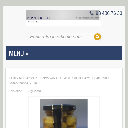
93 436 76 33
MENU
APERITIVOS
Inicio
»
Marca
»
ACEITUNAS CAZORLA S.A.
»
Aceituna Explanada Entera
Aceitunas (187)
Sabor Anchoa A-370
« Anterior
Siguiente »
Encurtidos (29)
CONSERVAS VEGETALES
Alcachofas (0)
Champiñones (0)
Ecológico (0)