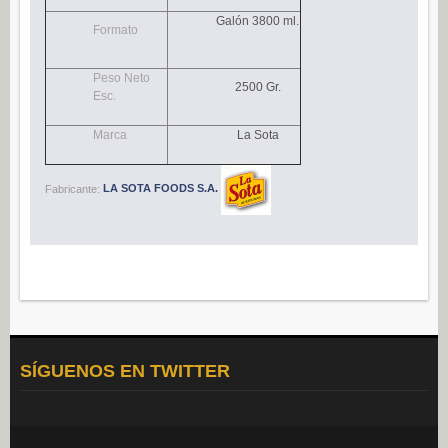
Navidad (0)
Galón 3800 ml.
Formato
POSTRES
Congelados (27)
Peso Neto
2500 Gr.
Esc.
Refrigerados (95)
Marca
La Sota
BEBIDAS
Agua (22)
Fabricante:
LA SOTA FOODS S.A.
Isotónicos (6)
Refrescos (11)
Té (6)
Vino (0)
CAFÉ
Cafés Gama Alimentación (8)
SÍGUENOS EN TWITTER
Grano natural, mezclado y soluble (0)
Molido (0)
ALIÑOS