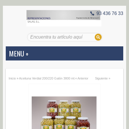
93 436 76 33
MENU
APERITIVOS
Inicio
»
Aceituna Verdial 200/220 Galón 3800 ml.
« Anterior
Siguiente »
Aceitunas (187)
Encurtidos (29)
CONSERVAS VEGETALES
Alcachofas (0)
Champiñones (0)
Ecológico (0)