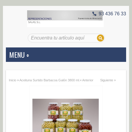
93 436 76 33
MENU
APERITIVOS
Inicio
»
Aceituna Surtido Barbacoa Galón 3800 ml.
« Anterior
Siguiente »
Aceitunas (187)
Encurtidos (29)
CONSERVAS VEGETALES
Alcachofas (0)
Champiñones (0)
Ecológico (0)