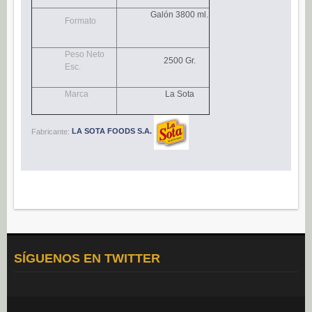
Navidad (0)
Galón 3800 ml.
Formato
POSTRES
Congelados (27)
Peso Neto
2500 Gr.
Esc.
Refrigerados (95)
Marca
La Sota
BEBIDAS
Agua (22)
Fabricante:
LA SOTA FOODS S.A.
Isotónicos (6)
Refrescos (11)
Té (6)
Vino (0)
CAFÉ
Cafés Gama Alimentación (8)
SÍGUENOS EN TWITTER
Grano natural, mezclado y soluble (0)
Molido (0)
ALIÑOS