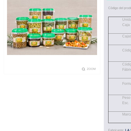
Código del prod
Unid
Caja
Cajas
Códi
Códi
ZOOM
Fábri
Form
Peso
Esc.
Marc
Fabricante:
LA 