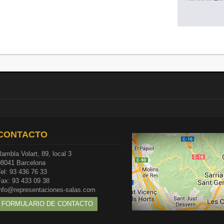
CONTACTO
ambla Volart, 89, local 3
08041 Barcelona
el: 93 436 76 33
Fax: 93 433 09 38
info@representaciones-salas.com
FORMULARIO DE CONTACTO