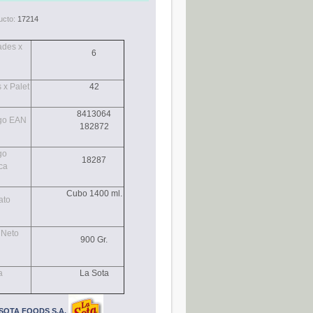
ucto:
17214
ades x
6
 x Palet
42
8413064
go EAN
182872
go
18287
ca
Cubo 1400 ml.
ato
 Neto
900 Gr.
a
La Sota
SOTA FOODS S.A.