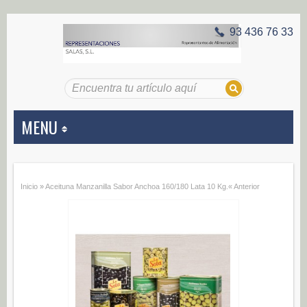
93 436 76 33
MENU
APERITIVOS
Inicio
»
Aceituna Manzanilla Sabor Anchoa 160/180 Lata 10 Kg.
« Anterior
Aceitunas (187)
Encurtidos (29)
CONSERVAS VEGETALES
Alcachofas (0)
Champiñones (0)
Ecológico (0)