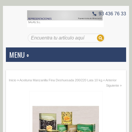
93 436 76 33
MENU
APERITIVOS
Inicio
»
Aceituna Manzanilla Fina Deshuesada 200/220 Lata 10 kg.
« Anterior
Aceitunas (187)
Siguiente »
Encurtidos (29)
CONSERVAS VEGETALES
Alcachofas (0)
Champiñones (0)
Ecológico (0)