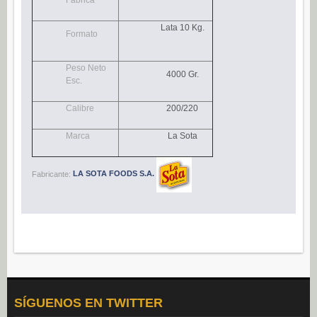
Navidad (0)
Lata 10 Kg.
POSTRES
Formato
Congelados (27)
Peso Neto
4000 Gr.
Refrigerados (95)
Esc.
BEBIDAS
Calibre
200/220
Agua (22)
Marca
La Sota
Isotónicos (6)
Refrescos (11)
Fabricante:
LA SOTA FOODS S.A.
Té (6)
Vino (0)
CAFÉ
Cafés Gama Alimentación (8)
Grano natural, mezclado y soluble (0)
Molido (0)
SÍGUENOS EN TWITTER
ALIÑOS