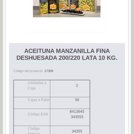
Espárragos (0)
Pimientos (0)
Tomate (0)
Variedades (0)
Verduras (0)
ACEITUNA MANZANILLA FINA
CONSERVAS DE PESCADO
DESHUESADA 200/220 LATA 10 KG.
Anchoas (25)
Código del producto:
17309
Boquerones (3)
Sardinillas (15)
Unidades x
2
Caja
CONSERVAS DULCES
Cajas x Palet
56
Dietético (0)
Ecológico (0)
8413645
Código EAN
343555
Frutas en almíbar / en su jugo (0)
Código
Mermeladas (0)
34355
Fábrica