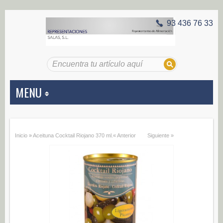
93 436 76 33
MENU
APERITIVOS
Inicio
»
Aceituna Cocktail Riojano 370 ml.
« Anterior
Siguiente »
Aceitunas (187)
Encurtidos (29)
CONSERVAS VEGETALES
Alcachofas (0)
Champiñones (0)
Ecológico (0)