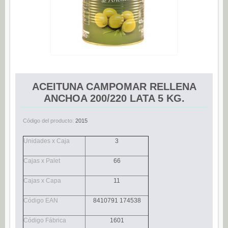
Espárragos (0)
Pimientos (0)
Tomate (0)
Variedades (0)
Verduras (0)
ACEITUNA CAMPOMAR RELLENA
CONSERVAS DE PESCADO
ANCHOA 200/220 LATA 5 KG.
Anchoas (25)
Código del producto:
2015
Boquerones (3)
Sardinillas (15)
Unidades x Caja
3
CONSERVAS DULCES
Cajas x Palet
66
Dietético (0)
Cajas x Capa
11
Ecológico (0)
Código EAN
8410791 174538
Frutas en almíbar / en su jugo (0)
Mermeladas (0)
Código Fábrica
1601