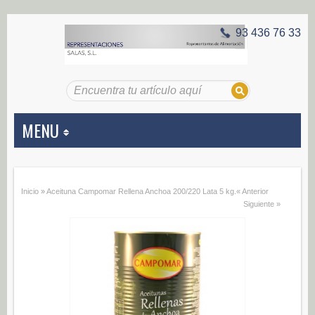
93 436 76 33
MENU
APERITIVOS
Inicio
»
Aceituna Campomar Rellena Anchoa 200/220 Lata 5 kg.
« Anterior
Aceitunas (187)
Siguiente »
Encurtidos (29)
CONSERVAS VEGETALES
Alcachofas (0)
Champiñones (0)
Ecológico (0)